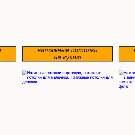
и
натяжные потолки
на кухню