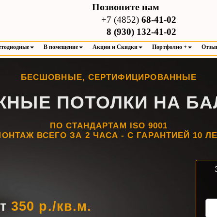
Позвоните нам
+7 (4852)
68-41-02
8 (930) 132-41-02
етодиодные
В помещение
Акции и Скидки
Портфолио +
Отзы
БЕСШОВНЫЕ, СЕРТИФИЦИРОВАННЫЕ
ЖНЫЕ ПОТОЛКИ НА БА
ПО СТАНДАРТАМ ISO 9001
ОНТАЖ ВСЕГО ЗА 2 ЧАСА - С ГАРАНТИЕЙ 10 Л
от
350 р./кв.м.