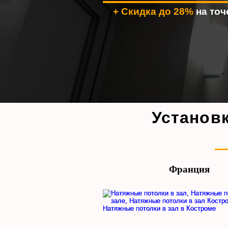
+ Скидка до 28%
на то
Установ
Франция