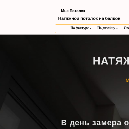
Мне Потолок
Натяжной потолок на балкон
По фактуре
По дизайну
Св
НАТЯ
М
В день замера 