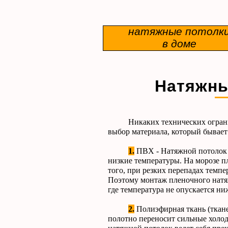
натяжные потолк
в доме
Натяжны
Никаких технических ограничени
выбор материала, который бывает 
1.
ПВХ - Натяжной потолок и
низкие температуры. На морозе пл
того, при резких перепадах темп
Поэтому монтаж пленочного натя
где температура не опускается ни
2.
Полиэфирная ткань (ткане
полотно переносит сильные холод