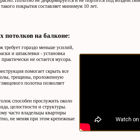
расно. Полотно не деформируется и не портится под воздействи
 такого покрытия составляет минимум 10 лет.
 потолков на балконе:
ж требует гораздо меньше усилий,
раски и шпаклевки - установка
м практически не остается мусора.
онструкция помогает скрыть все
сколы, трещины, проложенную
глянцевого полотна позволяет
толок способен прослужить около
вида, целостности и структуры.
ому часто владельцы квартиры
тно, не меняя при этом крепежные